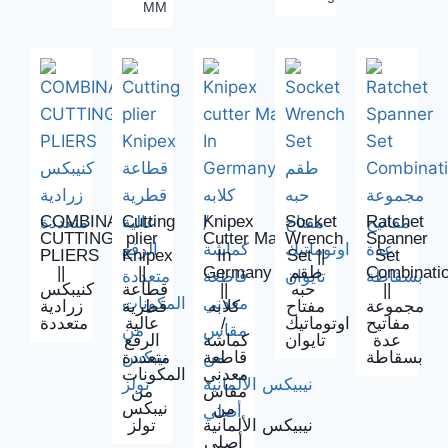
MM
COMBINATION
Cutting
Knipex
Socket
Ratchet
CUTTING
plier
Cutter Made
Wrench
Spanner
PLIERS
Knipex
In
Set ||
Set
||
||
Germany
طقم
Combinati
كنيبكس
قطاعة
||
حبه
||
مجموعة
مفتاح
كلابه
قطرية
زرادية
متعددة
عالية
/
اوتوماتيك
مفاتيح
عدة
تايوان
كماشة
الرفع
بسقاطة
قاطعة
متعددة
معدني
المكونات
مقاس
من
من
نيبكس
نيبيكس الألمانية
تولز
أصلي