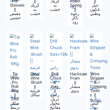
For
||
كريك
Foam
||
Shovels
كريك
يد
Spong
حبل
||
يد
خشب
||
نايلون
وطني
رغوة
خشب
مقبض
باكر
خشبي
رود
Tie
Steel
Drill
Hacksaw
Wire
Wire
Wire
Chuck
Fram
Stripper
Prc
Brush
‍&
||
&
Roll
||
Key
منشار
Crimping
6Kg
فرشة
||
يدوي
Tools
||
سالك
راس
||
14G
دريل
زرادية
كبس
محول
سلك
و
مفاتيح
تربيط