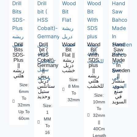
Drill
Drill
Wood
Wood
Hand
Bits
bit (
Bit
Bit
Saw
SDS-
HSS
Flat ||
With
Bahco
Plus
Cobalt)-
ريشة
SDS
Made
||
Germany
دريل
plus
In
ريشه
||
خشب
||
Sweden
هلتي
ريش
ريشه
||
Size:
منشار
هلتي
دريل
Size:
يدوي
للخشب
ستانلس
8 Mm
صنع
ستيل
6mm
To
Size:
في
وحديد
To
32mm
السويد
10mm
32mm
Size:
To
Up To
1
32mm
60cm
MM
||
To
40Cm
16
Length