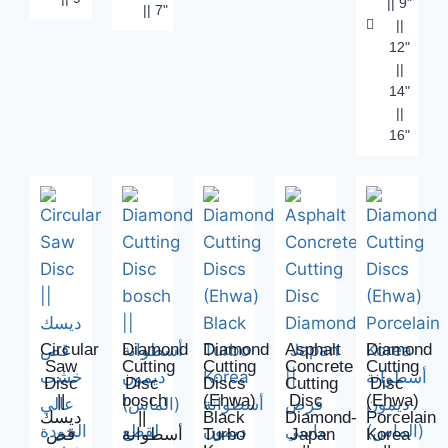
|| 9"
|| 7"
||
12"
||
14"
||
16"
Circular
Diamond
Diamond
Asphalt
Diamond
Saw
Cutting
Cutting
Concrete
Cutting
Disc
Disc
Discs
Cutting
Disc
||
bosch
(Ehwa)
Disc
(Ehwa)
ديسك
||
Black
Diamond-
Porcelain
قص
أسطوانة
Turbo
Japan
Korea