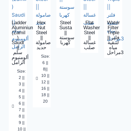
Ladder
Hex
Steel
Flat
Water
Aluminium
Nut
Susta
Washer
Filter
(Zamil
Steel
||
Steel
Triple
)
||
سوستة
||
|| فلتر
Saudi
صامولة
كهربا
غسالة
لتنقية
||
حديد
صلب
مياه
3مراحل
سلم
Size:
ألومنيوم
الزامل
6 ||
8||
Size:
10 ||
2 ||
12 ||
3 ||
16 ||
4 ||
18 ||
5 ||
20
6 ||
7 ||
8 ||
9 ||
10 ||