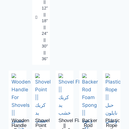
||
12"
||
18"
||
24"
||
30"
||
36"
Wooden
Shovel
Shovel Flat
Backer
Plastic
Handle
Point
||
Rod
Rope