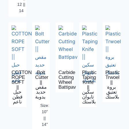
12 ||
14
COTTON
Bolt
Carbide
Plastic
Plastic
ROPE
Cutter
Cutting
Taping
Trwoel
SOFT
||
Wheel
Knife
||
||
مقص
Battipav
||
بروة
تعتيق
سكين
حديد
حبل
بلاستك
تايوان
يدوية
قطن
بلاستك
ناعم
Size:
10"
||
14"