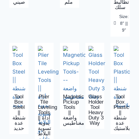
تظاليط
ملم
صيني
سلك
Size:
8" ||
9"
Tool
Plier
Magnetic
Glass
Tool
Box
Tile
Pickup
Holder
Box
Steel
Leveling
Tools
Tool
Plastic
||
Tools
||
Heavy
||
شنطة
|| أداة
واضعة
Duty 3
شنطة
عدة
يدوية
مغناطيس
Way
عدة
بلاستيك
تسوية
حديد
البلاط
ذو