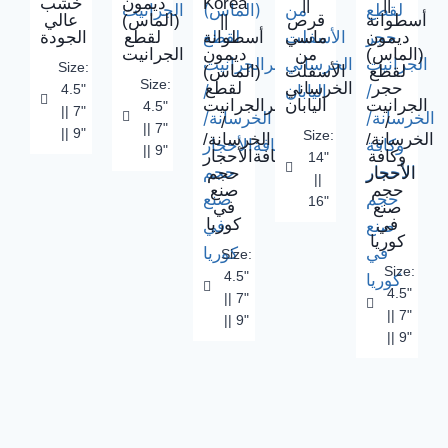
خشب
ديمون
Korea
||
||
عالي
(الماس)
||
قرص
أسطوانة
ديمون
ماسي
أسطوانة
لقطع
الجودة
(الماس)
من
ديمون
الجرانيت
Size:
لقطع
الأسفلت
(الماس)
Size:
حجر
الخرساني
لقطع
4.5"
الجرانيت
اليابان
حجرالجرانيت
4.5"
|| 7"
/
/
|| 7"
|| 9"
Size:
الخرسانة/
الخرسانة/
|| 9"
وكافة
وكافةالأحجار
14"
الأحجار
حجم
||
حجم
صنع
16"
صنع
في
في
كوريا
كوريا
Size:
Size:
4.5"
4.5"
|| 7"
|| 7"
|| 9"
|| 9"