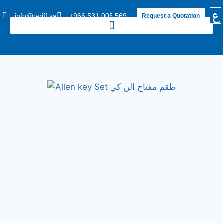
ع
info@tariff.sa
+966 531 005 569
Request a Quotation