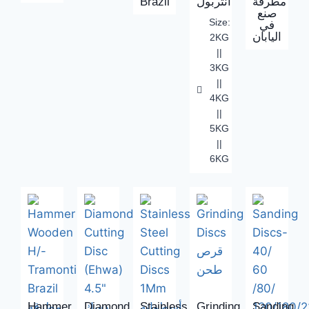
Brazil
انتربول
مطرقة
صنع
Size:
في
اليابان
2KG
||
3KG
||
4KG
||
5KG
||
6KG
Hammer
Diamond
Stainless
Grinding
Sanding