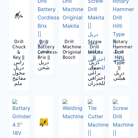
Drill
Drill
Drill
Screw
Rotary
Chuck
Battery
Machine
Drill
Hammer
‍&
Cordless-
Originial
Makita
Drill
Key ||
Brix ||
Bosch
||
Hilti
راس
دريل
دريل
Type
دريل
شحن
مفك
||
دريل
براغي
محول
هيلتي
احترافي
مفاتيح
للجدران
ملم