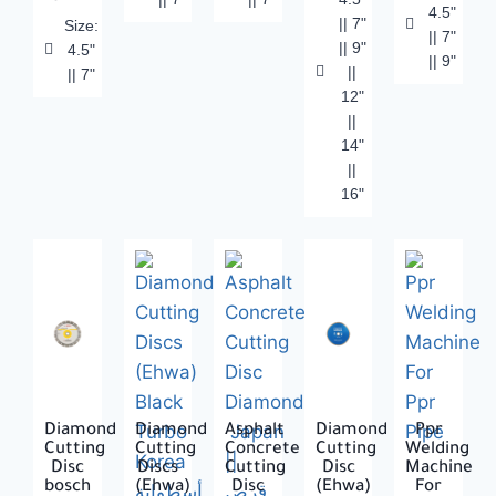
4.5"
|| 7"
Size:
|| 7"
|| 9"
4.5"
|| 9"
||
|| 7"
12"
||
14"
||
16"
Diamond
Diamond
Asphalt
Diamond
Ppr
Cutting
Cutting
Concrete
Cutting
Welding
Disc
Discs
Cutting
Disc
Machine
bosch
(Ehwa)
Disc
(Ehwa)
For