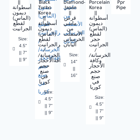
||
Black
Diamond-
Porcelain
Ppr
أسطوانة
Turbo
Japan
Korea
Pipe
ديمون
Korea
||
||
(الماس)
||
قرص
أسطوانة
ديمون
ماسي
أسطوانة
لقطع
(الماس)
من
ديمون
الجرانيت
لقطع
الأسفلت
(الماس)
Size:
حجر
الخرساني
لقطع
الجرانيت
اليابان
حجرالجرانيت
4.5"
/
/
|| 7"
Size:
الخرسانة/
الخرسانة/
|| 9"
وكافة
وكافةالأحجار
14"
الأحجار
حجم
||
حجم
صنع
16"
صنع
في
في
كوريا
كوريا
Size:
Size:
4.5"
4.5"
|| 7"
|| 7"
|| 9"
|| 9"