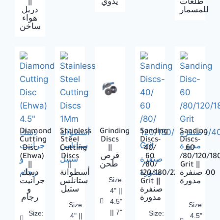
||
يدوي
طلغات
للمسمار
دريل
هواء
ساخن
Diamond
Stainless
Grinding
Sanding
Sanding
Cutting
Steel
Discs
Discs-
Discs-
Disc
Cutting
||
40/
60
(Ehwa)
Discs
قرص
60
/80/120/18
||
||
طحن
/80/
Grit ||
دسك
أسطوانة
120/180/220/320/400
صنفرة
Size:
جرانيت
ستانلس
Grit ||
مدورة
صنفرة
ستيل
و
4" ||
مدورة
رجام
4.5"
Size:
Size:
|| 7"
Size:
Size:
4" ||
4.5"