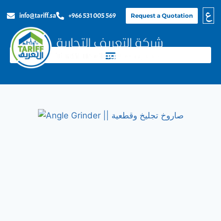
ع
info@tariff.sa
+966 531 005 569
Request a Quotation