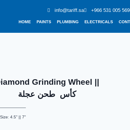
info@tariff.sa
+966 531 005 569
HOME
PAINTS
PLUMBING
ELECTRICALS
CON
iamond Grinding Wheel ||
كأس طحن عجلة
Size: 4.5" || 7"