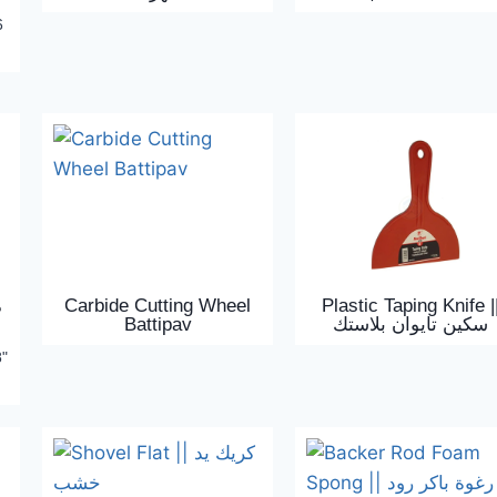
6
Carbide Cutting Wheel
Plastic Taping Knife |
Battipav
سكين تايوان بلاستك
8"