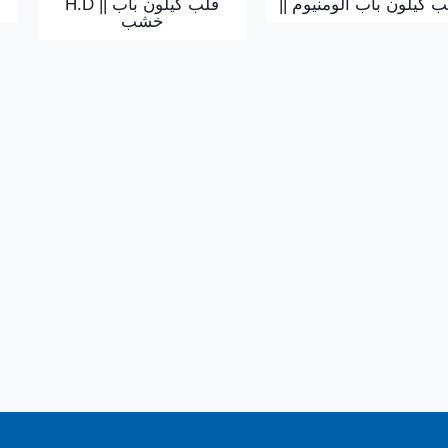
|| ب كيلون باب ألومنيوم
H.D || قلب كيلون باب
خشب