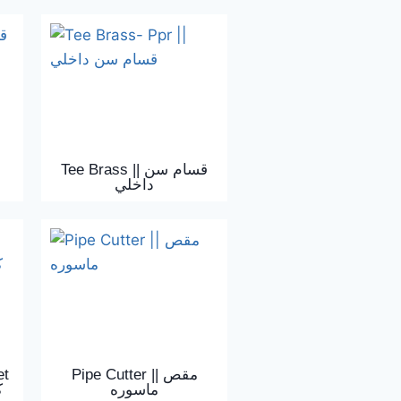
Tee Brass || قسام سن
داخلي
et
Pipe Cutter || مقص
ماسوره
ك