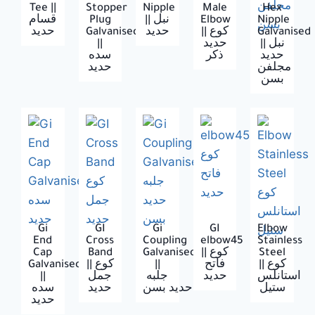
Tee ||
Stopper
Nipple
Male
Hex
قسام
Plug
|| نبل
Elbow
Nipple
حديد
Galvanised
حديد
|| كوع
Galvanised
||
حديد
|| نبل
حديد
ذكر
سده
مجلفن
بسن
Gi
GI
Gi
GI
Elbow
End
Cross
Coupling
elbow45
Stainless
Cap
Band
Galvanised
|| كوع
Steel
Galvanised
|| كوع
||
فاتح
|| كوع
||
جمل
جلبه
حديد
استانلس
ستيل
حديد بسن
حديد
سده