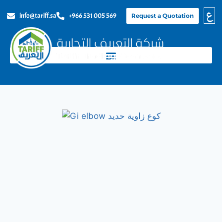
ع
info@tariff.sa
+966 531 005 569
Request a Quotation