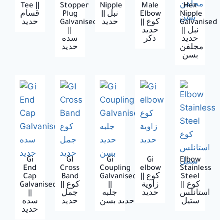
Tee ||
Stopper
Nipple
Male
Hex
قسام
Plug
|| نبل
Elbow
Nipple
حديد
Galvanised
حديد
|| كوع
Galvanised
||
حديد
|| نبل
حديد
ذكر
سده
مجلفن
بسن
Gi
GI
Gi
Gi
Elbow
End
Cross
Coupling
elbow
Stainless
Cap
Band
Galvanised
|| كوع
Steel
Galvanised
|| كوع
||
زاوية
|| كوع
||
جمل
جلبه
حديد
استانلس
ستيل
حديد بسن
حديد
سده