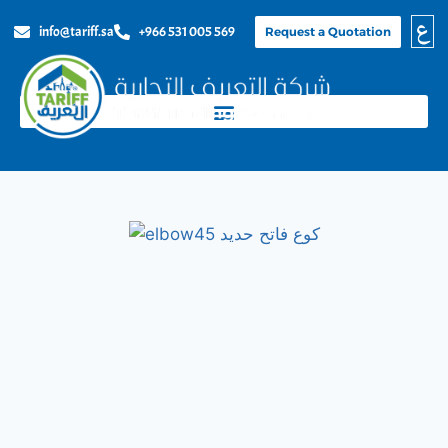
ع
info@tariff.sa
+966 531 005 569
Request a Quotation