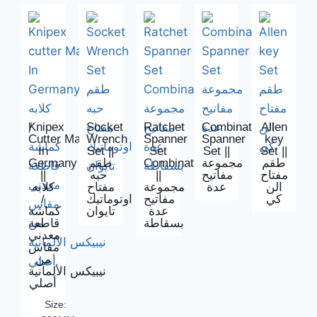
Knipex
Socket
Ratchet
Combination
Allen
Cutter Made
Wrench
Spanner
Spanner
key
In
Set ||
Set
Set ||
Set ||
Germany
طقم
Combination
مجموعة
طقم
||
حبه
||
مفاتيح
مفتاح
الن
عدة
مجموعة
مفتاح
كلابه
/
اوتوماتيك
مفاتيح
كي
عدة
تايوان
كماشة
بسقاطة
قاطعة
معدني
مقاس
من
نيبيكس الألمانية
أصلي
Size: