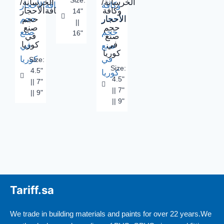
Size:
الخرسانة/
الخرسانة/
وكافة
وكافةالأحجار
14"
الأحجار
حجم
||
حجم
صنع
16"
صنع
في
في
كوريا
كوريا
Size:
Size:
4.5"
4.5"
|| 7"
|| 7"
|| 9"
|| 9"
Tariff.sa
We trade in building materials and paints for over 22 years.We