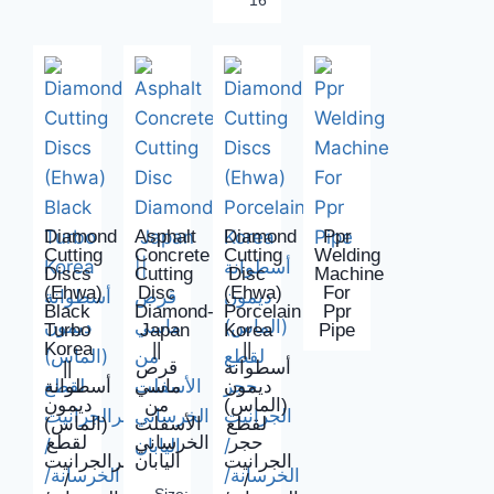
16"
Diamond
Asphalt
Diamond
Ppr
Cutting
Concrete
Cutting
Welding
Discs
Cutting
Disc
Machine
(Ehwa)
Disc
(Ehwa)
For
Black
Diamond-
Porcelain
Ppr
Turbo
Japan
Korea
Pipe
Korea
||
||
||
قرص
أسطوانة
ديمون
ماسي
أسطوانة
(الماس)
من
ديمون
لقطع
الأسفلت
(الماس)
حجر
الخرساني
لقطع
الجرانيت
اليابان
حجرالجرانيت
/
/