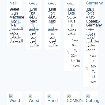
Bullet
Drill
Drill
Drill
Drill
Gun
bit
bit
Bits
bit (
Machine
SDS
SDS
SDS-
HSS
For
Max
Max
Plus
Cobalt)-
Nail
||
||
||
Germany
||
ريشة
ريشة
ريشه
||
ريش
هلتي
اس
اس
مكينه
دريل
دي
دي
طلغات
Size:
ستانلس
اس-
اس
للمسمار
ستيل
ماكس
ماكس
6mm
وحديد
To
32mm
Size:
Up To
1
60cm
MM
To
16
MM