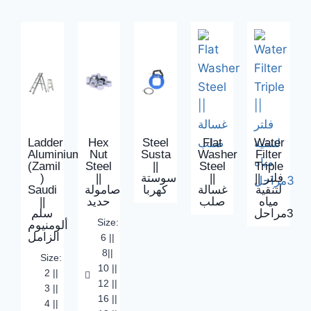
Ladder
Hex
Steel
Flat
Water
Aluminium
Nut
Susta
Washer
Filter
(Zamil
Steel
||
Steel
Triple
)
||
سوستة
||
|| فلتر
Saudi
صامولة
كهربا
غسالة
لتنقية
||
حديد
صلب
مياه
3مراحل
سلم
Size:
ألومنيوم
الزامل
6 ||
8||
Size:
10 ||
2 ||
12 ||
3 ||
16 ||
4 ||