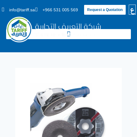
ع
info@tariff.sa
+966 531 005 569
Request a Quotation