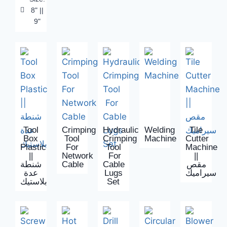
8" ||
9"
Tool
Crimping
Hydraulic
Welding
Tile
Box
Tool
Crimping
Machine
Cutter
Plastic
For
Tool
Machine
||
Network
For
||
شنطة
Cable
Cable
مقص
عدة
Lugs
سيراميك
بلاستيك
Set