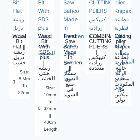
Wood
Wood
Hand
COMBINATION
Cutting
Bit
Bit
Saw
CUTTING
plier
Flat ||
With
Bahco
PLIERS
Knipex
ريشة
SDS
Made
||
||
دريل
plus
In
كنيبكس
قطاعة
خشب
||
Sweden
زرادية
قطرية
ريشه
||
متعددة
عالية
Size:
الرفع
منشار
هلتي
متعددة
يدوي
للخشب
8 Mm
المكونات
صنع
To
Size:
من
في
32mm
نيبكس
السويد
10mm
تولز
To
32mm
||
40Cm
Length