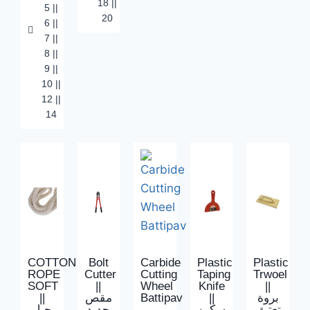
18 ||
5 ||
20
6 ||
7 ||
8 ||
9 ||
10 ||
12 ||
14
COTTON
Bolt
Carbide
Plastic
Plastic
ROPE
Cutter
Cutting
Taping
Trwoel
SOFT
||
Wheel
Knife
||
||
مقص
Battipav
||
بروة
تعتيق
سكين
حديد
حبل