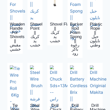
Wooden
Shovel
Shovel Flat
Backer
Plastic
Handle
Point
||
Rod
Rope
For
||
كريك
Foam
||
Shovels
كريك
يد
Spong
حبل
||
يد
خشب
||
نايلون
وطني
رغوة
خشب
مقبض
باكر
خشبي
رود
Tie
Steel
Drill
Drill
Drill
Wire
Wire
Chuck
Battery
Machine