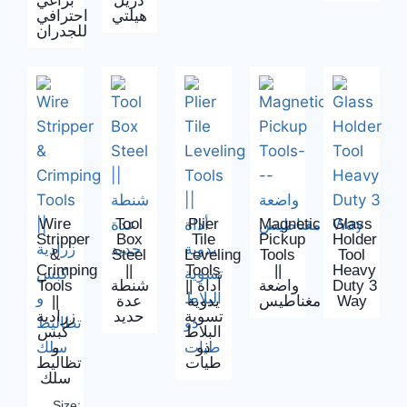
دريل
براغي
هيلتي
احترافي
للجدران
Wire
Tool
Plier
Magnetic
Glass
Stripper
Box
Tile
Pickup
Holder
&
Steel
Leveling
Tools
Tool
Crimping
||
Tools
||
Heavy
Tools
شنطة
|| أداة
واضعة
Duty 3
||
عدة
يدوية
مغناطيس
Way
تسوية
حديد
زرادية
البلاط
كبس
ذو
و
طيات
تظاليط
سلك
Size: