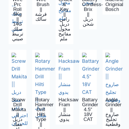
Prc
Brush
‍&
Cordless-
Originial
Roll
||
Key
Brix
Bosch
6Kg
فرشة
||
||
||
سالك
راس
دريل
14G
دريل
شحن
محول
سلك
مفاتيح
تربيط
ملم
صيني
Screw
Rotary
Hacksaw
Battary
Angle
Drill
Hammer
Fram
Grinder
Grinder
Makita
Drill
||
4.5″
||
||
Hilti
منشار
18V
صاروخ
دريل
Type
يدوي
CAT
تجليخ
مفك
||
وقطعية