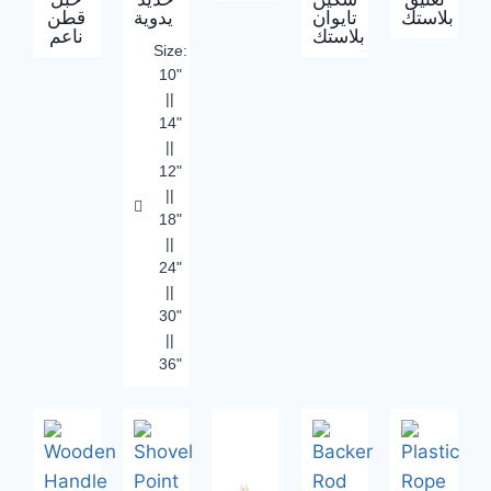
بلاستك
تايوان
يدوية
قطن
بلاستك
ناعم
Size:
10"
||
14"
||
12"
||
18"
||
24"
||
30"
||
36"