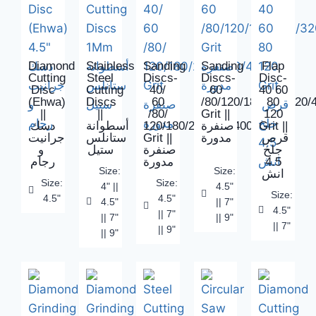
Diamond
Stainless
Sanding
Sanding
Flap
Cutting
Steel
Discs-
Discs-
Disc-
Disc
Cutting
40/
60
40 60
(Ehwa)
Discs
60
/80/120/180/220/320/
80
||
||
/80/
Grit ||
120
دسك
أسطوانة
120/180/220/320/400
صنفرة
Grit ||
جرانيت
ستانلس
Grit ||
مدورة
قرص
جلخ
صنفرة
ستيل
و
رجام
مدورة
4.5
Size:
Size:
انش
Size:
Size:
4" ||
4.5"
Size:
4.5"
4.5"
4.5"
|| 7"
4.5"
|| 7"
|| 7"
|| 9"
|| 7"
|| 9"
|| 9"