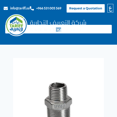
ع
info@tariff.sa
+966 531 005 569
Request a Quotation