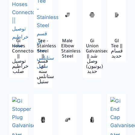
Gi
Tee -
Male
Gi
GI
Hoses
Stainless
Elbow
Union
Tee ||
Connector
Steel
Stainless
Galvanised
قسام
||
||
Steel
|| شد
حديد
وصل
قسم
توصيل
(يونيون)
اي
خراطيم
حديد
سنه
صلب
ستانلس
ستيل