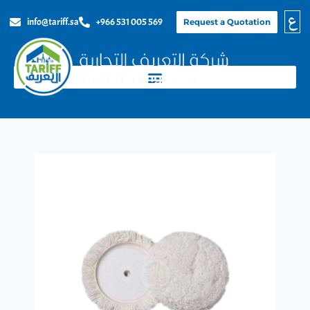
ع
info@tariff.sa
+966 531 005 569
Request a Quotation