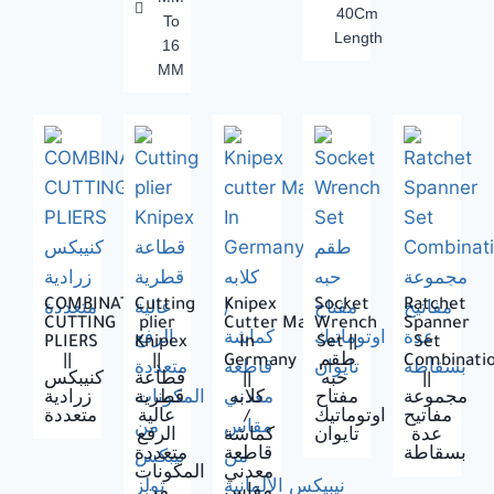
40Cm
To
Length
16
MM
COMBINATION
Cutting
Knipex
Socket
Ratchet
CUTTING
plier
Cutter Made
Wrench
Spanner
PLIERS
Knipex
In
Set ||
Set
||
||
Germany
طقم
Combinati
كنيبكس
قطاعة
||
حبه
||
مجموعة
مفتاح
كلابه
قطرية
زرادية
متعددة
عالية
/
اوتوماتيك
مفاتيح
عدة
تايوان
كماشة
الرفع
بسقاطة
قاطعة
متعددة
معدني
المكونات
مقاس
من