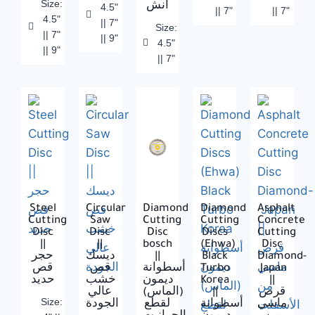
Size:
انش
4.5"
|| 7"
|| 7"
4.5"
|| 7"
Size:
|| 7"
|| 9"
4.5"
|| 9"
|| 7"
Steel
Circular
Diamond
Diamond
Asphalt
Cutting
Saw
Cutting
Cutting
Concrete
Disc
Disc
Disc
Discs
Cutting
||
||
bosch
(Ehwa)
Disc
حجر
ديسك
||
Black
Diamond-
قص
قص
أسطوانة
Turbo
Japan
حديد
خشب
ديمون
Korea
||
عالي
(الماس)
||
قرص
Size:
ماسي
أسطوانة
لقطع
الجودة