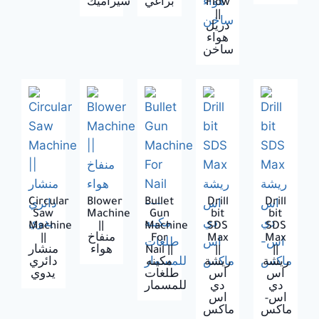
سيراميك
براغي
Flow
||
دريل
هواء
ساخن
Circular
Blower
Bullet
Drill
Drill
Saw
Machine
Gun
bit
bit
Machine
||
Machine
SDS
SDS
||
منفاخ
For
Max
Max
منشار
هواء
Nail ||
||
||
ريشة
ريشة
مكينه
دائري
اس
اس
طلغات
يدوي
دي
دي
للمسمار
اس-
اس
ماكس
ماكس