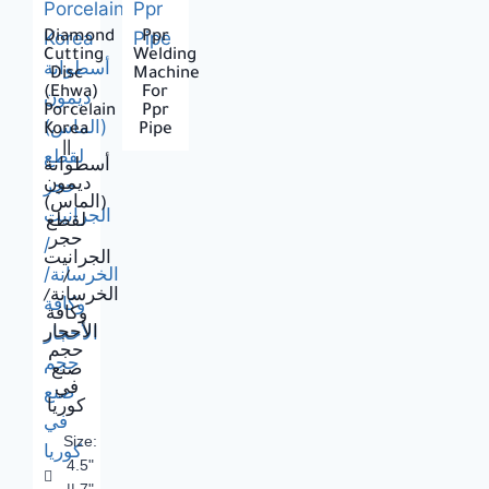
Diamond
Ppr
Cutting
Welding
Disc
Machine
(Ehwa)
For
Porcelain
Ppr
Korea
Pipe
||
أسطوانة
ديمون
(الماس)
لقطع
حجر
الجرانيت
/
الخرسانة/
وكافة
الأحجار
حجم
صنع
في
كوريا
Size:
4.5"