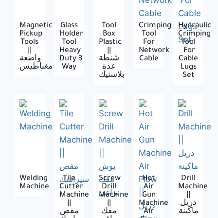
Magnetic
Glass
Tool
Crimping
Hydraulic
Pickup
Holder
Box
Tool
Crimping
Tools
Tool
Plastic
For
Tool
||
Heavy
||
Network
For
واضعة
Duty 3
شنطة
Cable
Cable
مغناطيس
Way
عدة
Lugs
بلاستيك
Set
Welding
Tile
Screw
Hot
Drill
Machine
Cutter
Drill
Air
Machine
Machine
Machine
Gun
||
||
||
Machine
دريل
مقص
مفك
Air
ماكينة