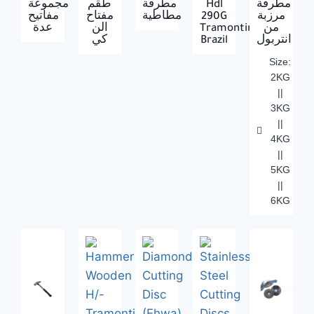
مجموعة
طقم
مطرقة
Hdl
مطرقة
مفاتيح
مفتاح
مطاطية
290G
مرزبة
عدة
الن
Tramontina
من
كي
Brazil
انتربول
Size:
2KG
||
3KG
||
4KG
||
5KG
||
6KG