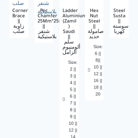
Corner
Pvc
Ladder
Hex
Steel
Brace
Chamfer
Aluminium
Nut
Susta
||
25Mm*25Mm
(Zamil
Steel
||
زاوية
||
)
||
سوستة
صلب
شنفر
Saudi
صامولة
كهربا
بلاستيكية
||
حديد
سلم
Size:
ألومنيوم
الزامل
6 ||
8||
Size:
10 ||
2 ||
12 ||
3 ||
16 ||
4 ||
18 ||
5 ||
20
6 ||
7 ||
8 ||
9 ||
10 ||
12 ||
14