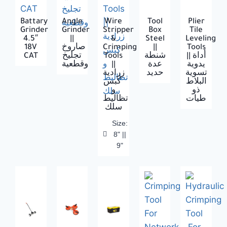
Battary
Angle
Wire
Tool
Plier
Grinder
Grinder
Stripper
Box
Tile
4.5″
||
&
Steel
Leveling
18V
صاروخ
Crimping
||
Tools
CAT
تجليخ
Tools
شنطة
|| أداة
وقطعية
||
عدة
يدوية
تسوية
حديد
زرادية
البلاط
كبس
ذو
و
طيات
تظاليط
سلك
Size:
8" ||
9"