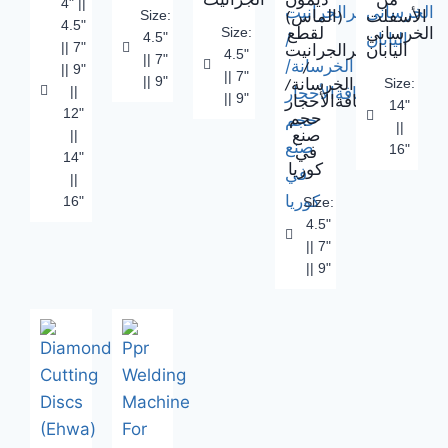
من
ديمون
الجرانيت
4" ||
Size:
الأسفلت
(الماس)
4.5"
Size:
الخرساني
لقطع
4.5"
|| 7"
اليابان
حجرالجرانيت
4.5"
|| 7"
|| 9"
/
|| 7"
|| 9"
Size:
الخرسانة/
||
|| 9"
وكافةالأحجار
14"
12"
حجم
||
||
صنع
16"
في
14"
كوريا
||
16"
Size:
4.5"
|| 7"
|| 9"