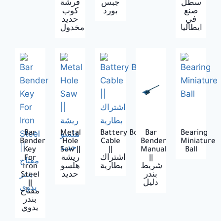
سطل
جبس
فرشة
صنع
بورد
كوب
في
حديد
ايطاليا
مخدول
Bar
Metal
Battery Booster
Bar
Bearing
Bender
Hole
Cable
Bender
Miniature
Key
Saw ||
||
Manual
Ball
For
ريشة
اشتراك
||
Iron
هلسو
بطارية
شريط
Steel
حديد
بندر
||
دليل
مفتاح
بندر
يدوي