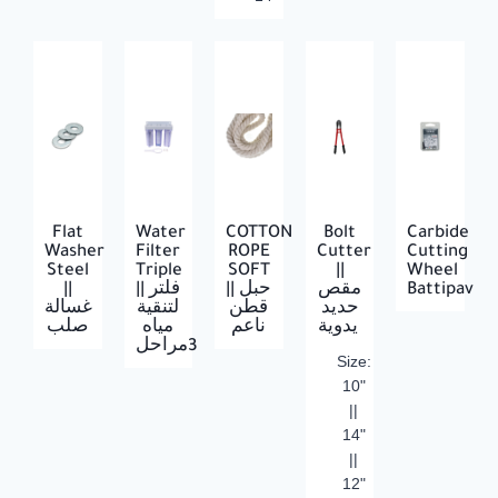
Flat
Water
COTTON
Bolt
Carbide
Washer
Filter
ROPE
Cutter
Cutting
Steel
Triple
SOFT
||
Wheel
||
|| فلتر
|| حبل
مقص
Battipav
حديد
قطن
لتنقية
غسالة
يدوية
ناعم
مياه
صلب
3مراحل
Size:
10"
||
14"
||
12"