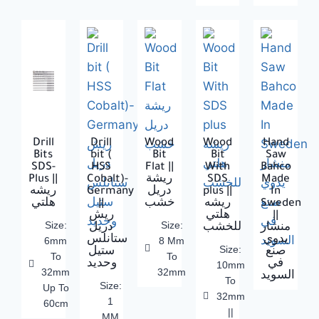
Drill
Drill
Wood
Wood
Hand
Bits
bit (
Bit
Bit
Saw
SDS-
HSS
Flat ||
With
Bahco
Plus ||
Cobalt)-
ريشة
SDS
Made
ريشه
Germany
دريل
plus ||
In
هلتي
||
خشب
ريشه
Sweden
ريش
هلتي
||
Size:
Size:
منشار
للخشب
دريل
يدوي
ستانلس
6mm
8 Mm
Size:
صنع
ستيل
To
To
في
وحديد
10mm
32mm
32mm
السويد
To
Size:
Up To
32mm
1
60cm
||
MM