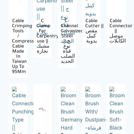
Cable
C
C-
Cable
Cable
Crimping
Clamp
Channel
Cutter ||
Connector
Tools
For
Galvanized
مقص
||
/
Carpentry
Steel
كيبل
موصل
Compression
use ||
|| ج
يدوية
الكابلات
Cable
مشبك
نوع
Made
نجارة
قناة
In
الصلب
Taiwan
الحديد
Up To
95Mm