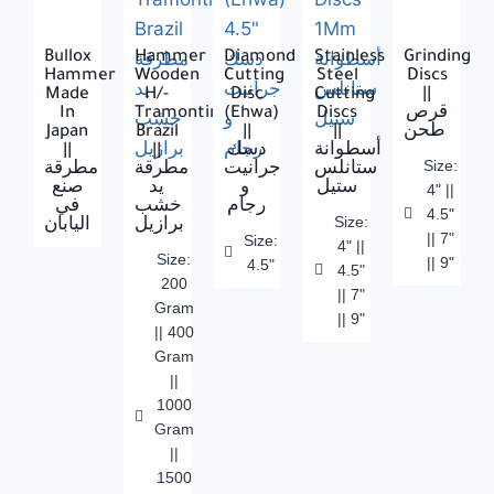
Bullox
Hammer
Diamond
Stainless
Grinding
Hammer
Wooden
Cutting
Steel
Discs
Made
H/-
Disc
Cutting
||
In
Tramontina-
(Ehwa)
Discs
قرص
Japan
Brazil
||
||
طحن
||
||
دسك
أسطوانة
Size:
ستانلس
جرانيت
مطرقة
مطرقة
ستيل
و
يد
صنع
4" ||
رجام
خشب
في
4.5"
Size:
برازيل
اليابان
|| 7"
Size:
4" ||
Size:
|| 9"
4.5"
4.5"
200
|| 7"
Gram
|| 9"
|| 400
Gram
||
1000
Gram
||
1500