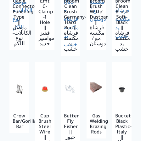
Cable
Emt
Broom
Broom
Broom
Connector
C-
Clean
Brush
Clean
Punching
Clamp
Brush
With/
Brush
Type
-1
Germany-
Dustpan
Soft-
||
Hole
Hard
||
Black
موصل
||
Red ||
فرشاة
||
فرشاة
مكنسة
فرشاة
قفيز
الكابلات-
مكنسة
مع /
مكنسة
مواسير
نوع
يد
دوستان
يد
حديد
اللكم
خشب
خشب
Crow
Cup
Butter
Gas
Bucket
Bar/Gorilla
Brush
Fly
Welding
Black
Bar
Steel
Fisher
Brazing
Plastic-
Wire
||
Rods
Italy
||
حبور
||