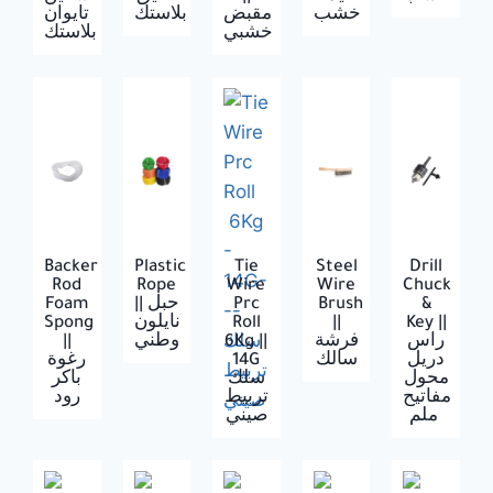
خشب
مقبض
بلاستك
تايوان
خشبي
بلاستك
Backer
Plastic
Tie
Steel
Drill
Rod
Rope
Wire
Wire
Chuck
Foam
|| حبل
Prc
Brush
‍&
Spong
نايلون
Roll
||
Key ||
||
وطني
6Kg ||
فرشة
راس
رغوة
14G
سالك
دريل
محول
سلك
باكر
مفاتيح
تربيط
رود
ملم
صيني