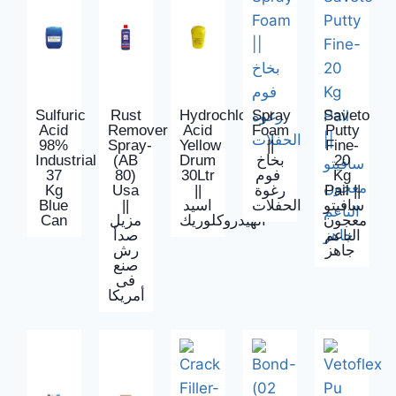
Sulfuric
Rust
Hydrochloric
Spray
Saveto
Acid
Remover
Acid
Foam
Putty
98%
Spray-
Yellow
||
Fine-
Industrial
(AB
Drum
بخاخ
20
37
80)
30Ltr
فوم
Kg
Kg
Usa
||
رغوة
Pail ||
Blue
||
اسيد
الحفلات
سافيتو
Can
مزيل
الهيدروكلوريك
معجون
الناعم
صدأ
جاهز
رش
صنع
فى
أمريكا