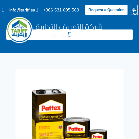
ع
info@tariff.sa
+966 531 005 569
Request a Quotation