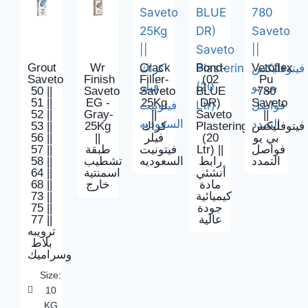
Grout
Wr
Crack
Bond-
Vetoflex
Saveto
Finish
Filler-
(02
Pu
50 ||
Saveto
Saveto
BLUE
780
51 ||
EG -
25Kg
DR)
Saveto
52 ||
Gray-
||
Saveto
||
53 ||
25Kg
كراك
Plastering
فيتوفليكس
56 ||
||
فيلر
(20
بي يو
57 ||
طبقة
فيتونيت
Ltr) ||
فواصل
58 ||
تشطيب
السعوديه
رابط
التمدد
64 ||
اسمنتية
أنشئي
68 ||
خارج
مادة
73 ||
كيميائية
75 ||
جودة
77 ||
عالية
ترويبه
بلاط
وسراميك
Size:
10
KG