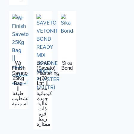
Wr
Bond-
Sika
Finish
(Saveto)
Bond
Saveto
Plastering
25Kg
-(20
Bag
Ltr) ||
||
مادة
كيميائية
طبقة
جودة
تشطيب
عالية
اسمنتية
ذات
قوة
ربط
ممتازة