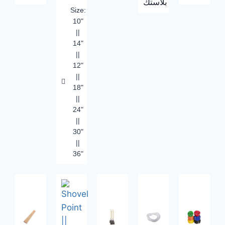
بلاستك
Size:
10"
||
14"
||
12"
||
18"
||
24"
||
30"
||
36"