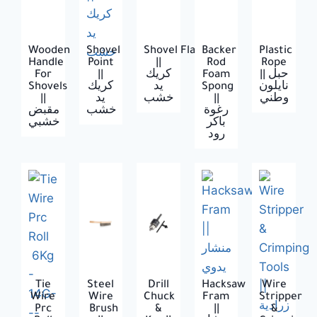
Wooden
Shovel
Shovel Flat
Backer
Plastic
Handle
Point
||
Rod
Rope
For
||
كريك
Foam
|| حبل
Shovels
كريك
يد
Spong
نايلون
||
يد
خشب
||
وطني
رغوة
خشب
مقبض
باكر
خشبي
رود
Tie
Steel
Drill
Hacksaw
Wire
Wire
Wire
Chuck
Fram
Stripper
Prc
Brush
‍&
||
&