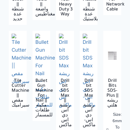
||
||
Heavy
||
Network
شنطة
واضعة
Duty 3
شنطة
Cable
عدة
مغناطيس
Way
عدة
بلاستيك
حديد
Tile
Bullet
Drill
Drill
Drill
Cutter
Gun
bit
bit
Bits
Machine
Machine
SDS
SDS
SDS-
||
For
Max
Max
Plus ||
مقص
Nail ||
||
||
ريشه
هلتي
ريشة
ريشة
مكينه
سيراميك
اس
اس
طلغات
Size:
دي
دي
للمسمار
اس-
اس
6mm
ماكس
ماكس
To