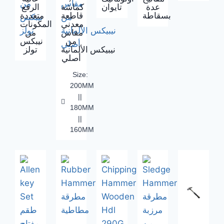
عالية
/
اوتوماتيك
مفاتيح
عدة
تايوان
كماشة
الرفع
بسقاطة
قاطعة
متعددة
معدني
المكونات
مقاس
من
من
نيبكس
نيبيكس الألمانية
تولز
أصلي
Size:
200MM
||
180MM
||
160MM