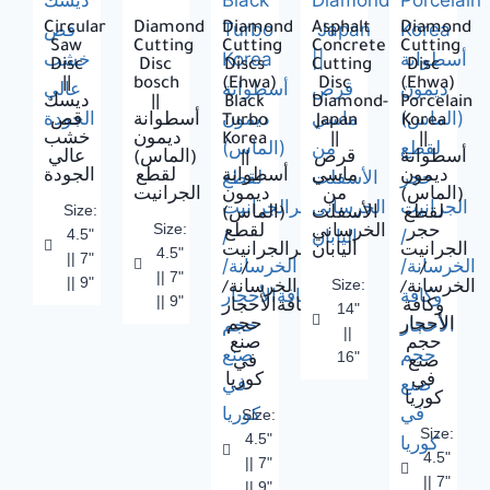
Circular
Diamond
Diamond
Asphalt
Diamond
Saw
Cutting
Cutting
Concrete
Cutting
Disc
Disc
Discs
Cutting
Disc
||
bosch
(Ehwa)
Disc
(Ehwa)
ديسك
||
Black
Diamond-
Porcelain
قص
أسطوانة
Turbo
Japan
Korea
خشب
ديمون
Korea
||
||
عالي
(الماس)
||
قرص
أسطوانة
ديمون
ماسي
أسطوانة
لقطع
الجودة
(الماس)
من
ديمون
الجرانيت
Size:
لقطع
الأسفلت
(الماس)
Size:
حجر
الخرساني
لقطع
4.5"
الجرانيت
اليابان
حجرالجرانيت
4.5"
|| 7"
/
/
|| 7"
|| 9"
Size:
الخرسانة/
الخرسانة/
|| 9"
وكافة
وكافةالأحجار
14"
الأحجار
حجم
||
حجم
صنع
16"
صنع
في
في
كوريا
كوريا
Size:
Size:
4.5"
4.5"
|| 7"
|| 7"
|| 9"