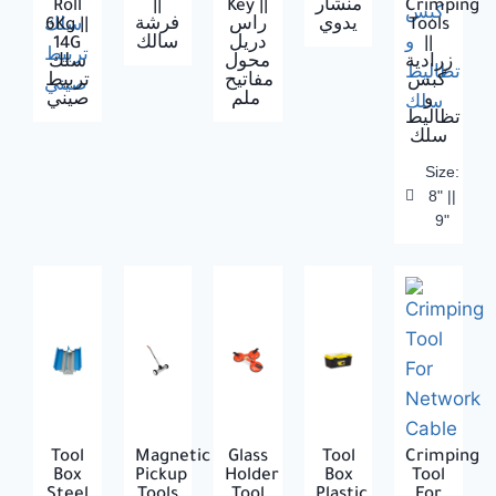
Roll
||
Key ||
منشار
Crimping
6Kg ||
فرشة
راس
يدوي
Tools
14G
سالك
دريل
||
زرادية
محول
سلك
كبس
مفاتيح
تربيط
و
ملم
صيني
تظاليط
سلك
Size:
8" ||
9"
Tool
Magnetic
Glass
Tool
Crimping
Box
Pickup
Holder
Box
Tool
Steel
Tools
Tool
Plastic
For