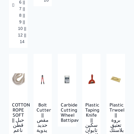
20
6 ||
7 ||
8 ||
9 ||
10 ||
12 ||
14
COTTON
Bolt
Carbide
Plastic
Plastic
ROPE
Cutter
Cutting
Taping
Trwoel
SOFT
||
Wheel
Knife
||
|| حبل
مقص
Battipav
||
بروة
تعتيق
سكين
حديد
قطن
بلاستك
تايوان
يدوية
ناعم