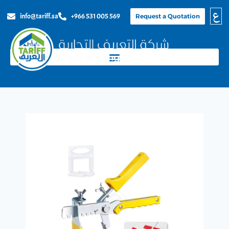
ع
info@tariff.sa
+966 531 005 569
Request a Quotation