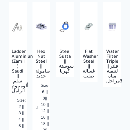
Ladder
Hex
Steel
Flat
Water
Aluminium
Nut
Susta
Washer
Filter
(Zamil
Steel
||
Steel
Triple
)
||
سوستة
||
|| فلتر
Saudi
صامولة
كهربا
غسالة
لتنقية
||
حديد
صلب
مياه
3مراحل
سلم
Size:
ألومنيوم
الزامل
6 ||
8||
Size:
10 ||
2 ||
12 ||
3 ||
16 ||
4 ||
18 ||
5 ||