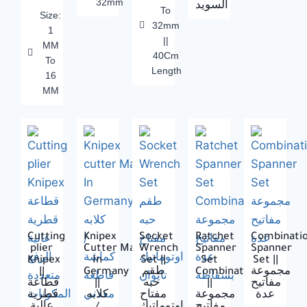
32mm
السويد
To
Size:
32mm
1
||
MM
40Cm
To
Length
16
MM
Cutting
Knipex
Socket
Ratchet
Combinati
plier
Cutter Made
Wrench
Spanner
Spanner
Knipex
In
Set ||
Set
Set ||
||
Germany
طقم
Combination
مجموعة
قطاعة
||
حبه
||
مفاتيح
عدة
مجموعة
مفتاح
كلابه
قطرية