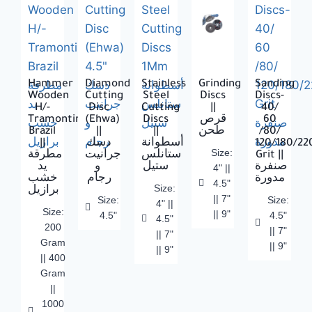
Hammer
Diamond
Stainless
Grinding
Sanding
Wooden
Cutting
Steel
Discs
Discs-
H/-
Disc
Cutting
||
40/
Tramontina-
(Ehwa)
Discs
قرص
60
Brazil
||
||
طحن
/80/
||
دسك
أسطوانة
120/180/22
Size:
مطرقة
جرانيت
ستانلس
Grit ||
صنفرة
ستيل
و
يد
4" ||
مدورة
رجام
خشب
4.5"
Size:
برازيل
|| 7"
Size:
Size:
4" ||
Size:
|| 9"
4.5"
4.5"
4.5"
200
|| 7"
|| 7"
Gram
|| 9"
|| 9"
|| 400
Gram
||
1000