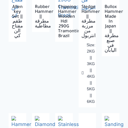
Allen
Rubber
Chipping
Sledge
Bullox
key
Hammer
Hammer
Hammer
Hammer
Set ||
||
Wooden
||
Made
طقم
مطرقة
Hdl
مطرقة
In
مفتاح
مطاطية
290G
مرزبة
Japan
الن
Tramontina
من
||
كي
Brazil
انتربول
مطرقة
صنع
Size:
في
اليابان
2KG
||
3KG
||
4KG
||
5KG
||
6KG