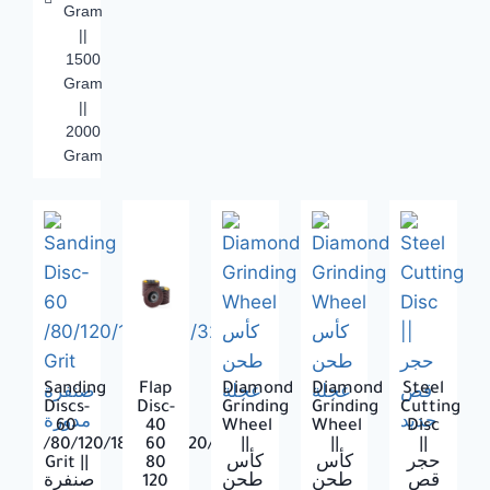
Gram
||
1500
Gram
||
2000
Gram
Sanding
Flap
Diamond
Diamond
Steel
Discs-
Disc-
Grinding
Grinding
Cutting
60
40
Wheel
Wheel
Disc
/80/120/180/220/320/400
60
||
||
||
Grit ||
80
كأس
كأس
حجر
صنفرة
120
طحن
طحن
قص