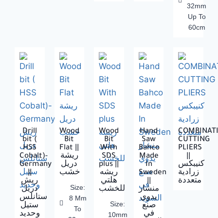
32mm
Up To
60cm
Drill
Wood
Wood
Hand
COMBINAT
bit (
Bit
Bit
Saw
CUTTING
HSS
Flat ||
With
Bahco
PLIERS
Cobalt)-
ريشة
SDS
Made
||
Germany
دريل
plus ||
In
كنيبكس
||
خشب
ريشه
Sweden
زرادية
ريش
هلتي
||
متعددة
Size:
منشار
للخشب
دريل
يدوي
ستانلس
8 Mm
Size:
صنع
ستيل
To
في
وحديد
10mm