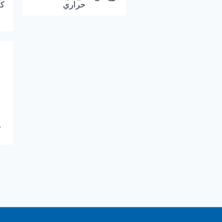
حراري
كو