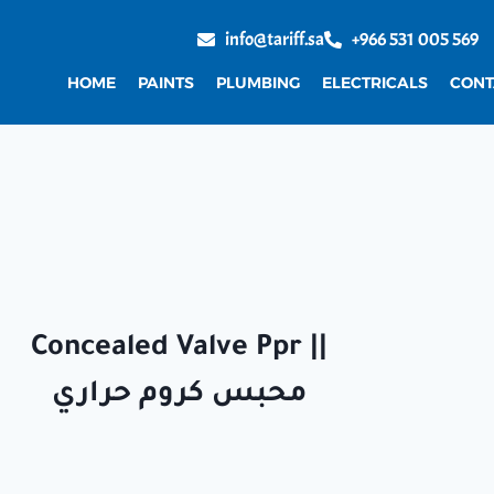
info@tariff.sa
+966 531 005 569
HOME
PAINTS
PLUMBING
ELECTRICALS
CONT
Concealed Valve Ppr ||
محبس كروم حراري