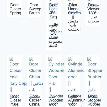
Door
Door
Door
Door
Door
Closer
Sweep
Lock
Handel
Viewer
Spring
Brush
(Full
Golden
180°
Set)
||
|| عين
||
مقبض
سحرية
باب
كالون
الخشب
دفن
باب
خشب
مجموعة
كاملة
Door
Door
Cylinder
Cylinde
Door
Closer
Closer
Wooden
Aluminium
Stopper
Yale
China
Door
door
Rubber