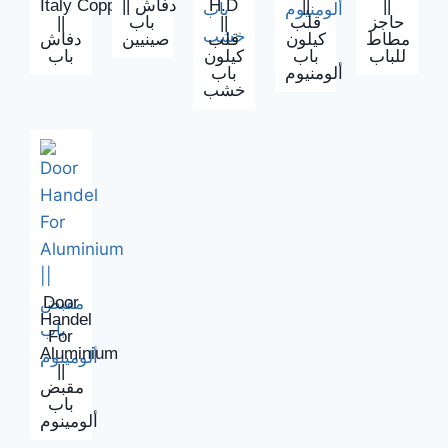
Italy Copper
|| دفاش
H.D
||
||
||
باب
||
قلب
حاجز
مطاط
كيلون
قلب
صينيين
دفاش
للباب
باب
كيلون
باب
ألومنيوم
باب
خشب
Door
Handel
For
Aluminium
||
مقبض
باب
ألومينوم