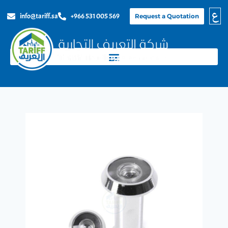
ع
info@tariff.sa
+966 531 005 569
Request a Quotation