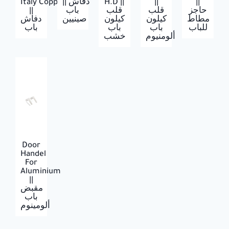
Italy Copper
|| دفاش
H.D ||
||
||
||
باب
قلب
قلب
حاجز
مطاط
كيلون
كيلون
صينيين
دفاش
للباب
باب
باب
باب
ألومنيوم
خشب
Door
Handel
For
Aluminium
||
مقبض
باب
ألومينوم