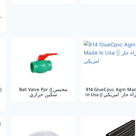
4"
|
Ball Valve Ppr || محبس
914 GlueCpvc Agm Ma
In Usa || ء حار امريكي
سكين حراري