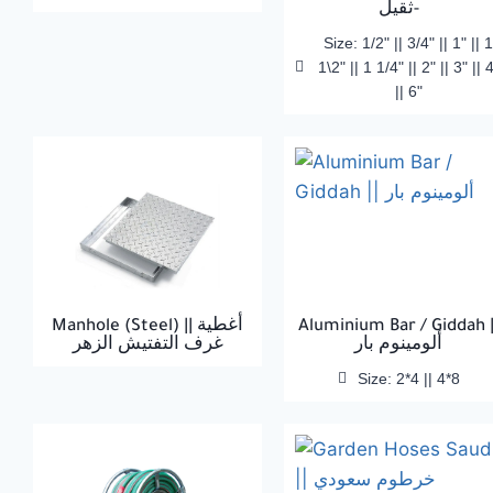
-ثقيل
Size: 1/2" || 3/4" || 1" || 1
1\2" || 1 1/4" || 2" || 3" || 
|| 6"
Manhole (Steel) || أغطية
Aluminium Bar / Giddah |
ألومينوم بار
غرف التفتيش الزهر
Size: 2*4 || 4*8