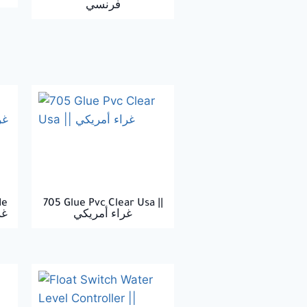
فرنسي
de
705 Glue Pvc Clear Usa ||
غراء أمريكي
غرا